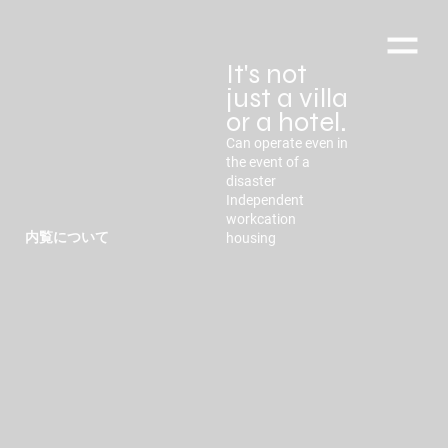
It's not
just a villa
or a hotel.
Can operate even in
the event of a
disaster
Independent
workcation
内覧について
housing